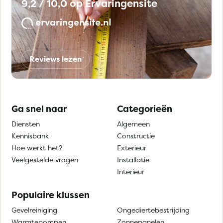
9,2 / 10,0 op Ervaringensite
Reviews lezen
Ga snel naar
Categorieën
Diensten
Algemeen
Kennisbank
Constructie
Hoe werkt het?
Exterieur
Veelgestelde vragen
Installatie
Interieur
Populaire klussen
Gevelreiniging
Ongediertebestrijding
Warmtepompen
Zonnepanelen