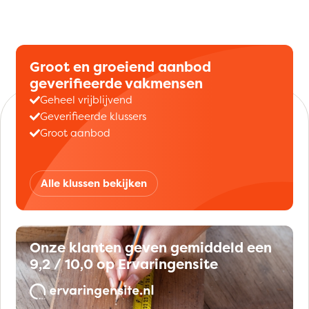
Groot en groeiend aanbod
geverifieerde vakmensen
Geheel vrijblijvend
Geverifieerde klussers
Groot aanbod
Alle klussen bekijken
Onze klanten geven gemiddeld een
9,2 / 10,0 op Ervaringensite