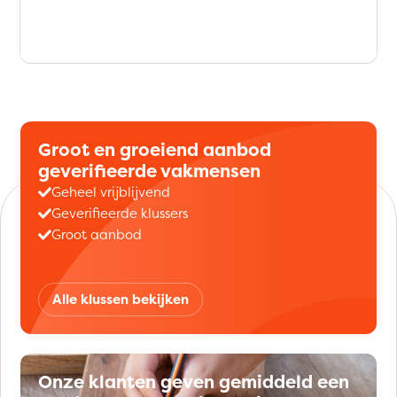
Groot en groeiend aanbod
geverifieerde vakmensen
Geheel vrijblijvend
Geverifieerde klussers
Groot aanbod
Alle klussen bekijken
Onze klanten geven gemiddeld een