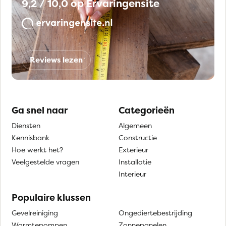
9,2 / 10,0 op Ervaringensite
Reviews lezen
Ga snel naar
Categorieën
Diensten
Algemeen
Kennisbank
Constructie
Hoe werkt het?
Exterieur
Veelgestelde vragen
Installatie
Interieur
Populaire klussen
Gevelreiniging
Ongediertebestrijding
Warmtepompen
Zonnepanelen