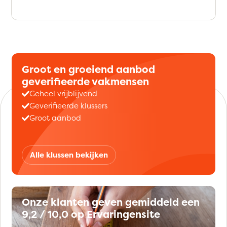
Groot en groeiend aanbod
geverifieerde vakmensen
Geheel vrijblijvend
Geverifieerde klussers
Groot aanbod
Alle klussen bekijken
Onze klanten geven gemiddeld een
9,2 / 10,0 op Ervaringensite