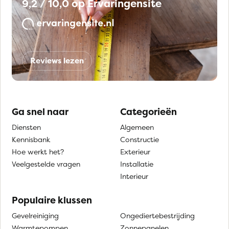
9,2 / 10,0 op Ervaringensite
Reviews lezen
Ga snel naar
Categorieën
Diensten
Algemeen
Kennisbank
Constructie
Hoe werkt het?
Exterieur
Veelgestelde vragen
Installatie
Interieur
Populaire klussen
Gevelreiniging
Ongediertebestrijding
Warmtepompen
Zonnepanelen