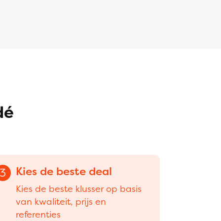
dé
Kies de beste deal
3
Kies de beste klusser op basis
van kwaliteit, prijs en
referenties