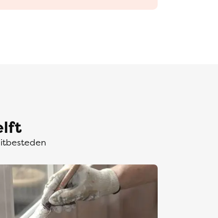
lft
uitbesteden