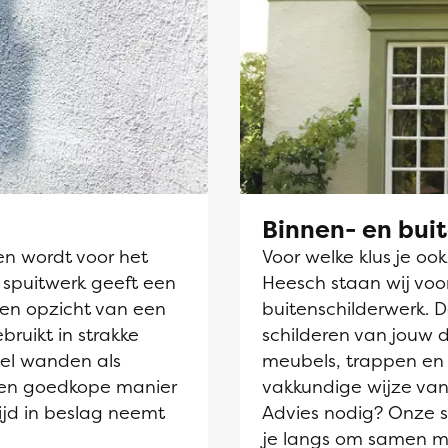
Binnen- en bui
en wordt voor het
Voor welke klus je oo
 spuitwerk geeft een
Heesch staan wij voor
ten opzicht van een
buitenschilderwerk. 
ebruikt in strakke
schilderen van jouw 
el wanden als
meubels, trappen en 
 een goedkope manier
vakkundige wijze van
ijd in beslag neemt
Advies nodig? Onze sc
je langs om samen m