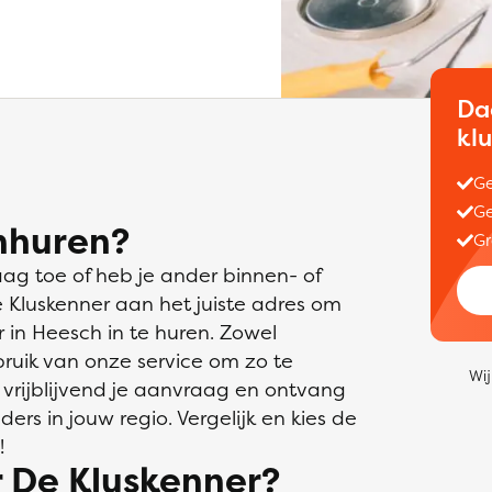
Da
kl
Ge
Ge
nhuren?
Gr
aag toe of heb je ander binnen- of
e Kluskenner aan het juiste adres om
in Heesch in te huren. Zowel
bruik van onze service om zo te
Wij
 vrijblijvend je aanvraag en ontvang
ders in jouw regio. Vergelijk en kies de
!
 De Kluskenner?