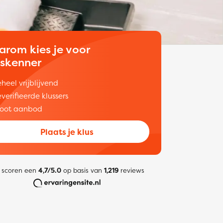
arom kies je voor
uskenner
heel vrijblijvend
verifieerde klussers
oot aanbod
Plaats je klus
 scoren een
4,7/5.0
op basis van
1,219
reviews