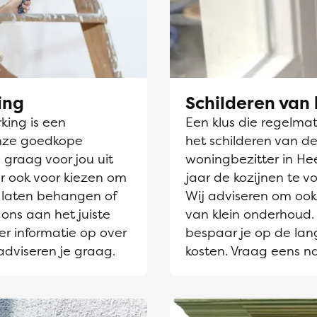
ing
Schilderen van 
ing is een
Een klus die regelmati
nze goedkope
het schilderen van de
 graag voor jou uit
woningbezitter in Hee
r ook voor kiezen om
jaar de kozijnen te v
laten behangen of
Wij adviseren om ook 
 ons aan het juiste
van klein onderhoud. 
er informatie op over
bespaar je op de lang
adviseren je graag.
kosten. Vraag eens n