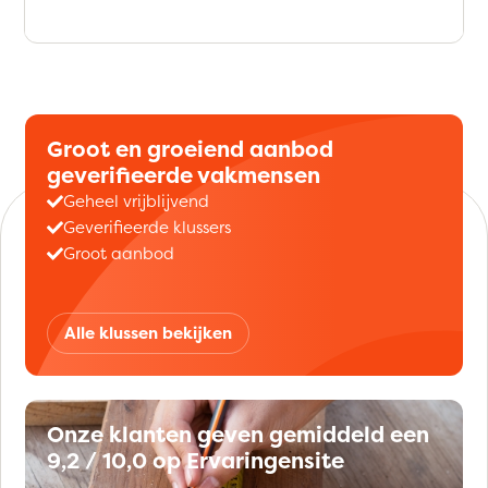
Groot en groeiend aanbod
geverifieerde vakmensen
Geheel vrijblijvend
Geverifieerde klussers
Groot aanbod
Alle klussen bekijken
Onze klanten geven gemiddeld een
9,2 / 10,0 op Ervaringensite