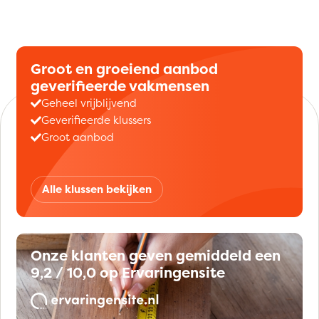
Groot en groeiend aanbod
geverifieerde vakmensen
Geheel vrijblijvend
Geverifieerde klussers
Groot aanbod
Alle klussen bekijken
Onze klanten geven gemiddeld een
9,2 / 10,0 op Ervaringensite