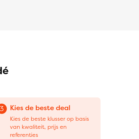
dé
Kies de beste deal
3
Kies de beste klusser op basis
van kwaliteit, prijs en
referenties