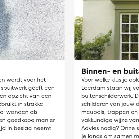
Binnen- en bui
en wordt voor het
Voor welke klus je oo
 spuitwerk geeft een
Leerdam staan wij voo
ten opzicht van een
buitenschilderwerk. 
ebruikt in strakke
schilderen van jouw 
el wanden als
meubels, trappen en 
 een goedkope manier
vakkundige wijze van
ijd in beslag neemt
Advies nodig? Onze sc
je langs om samen m