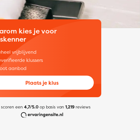
arom kies je voor
uskenner
heel vrijblijvend
verifieerde klussers
oot aanbod
Plaats je klus
 scoren een
4,7/5.0
op basis van
1,219
reviews