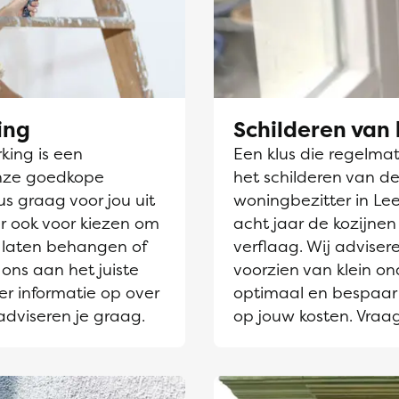
ing
Schilderen van 
ing is een
Een klus die regelmati
nze goedkope
het schilderen van de
s graag voor jou uit
woningbezitter in Le
r ook voor kiezen om
acht jaar de kozijne
laten behangen of
verflaag. Wij adviser
 ons aan het juiste
voorzien van klein on
er informatie op over
optimaal en bespaar 
adviseren je graag.
op jouw kosten. Vraa