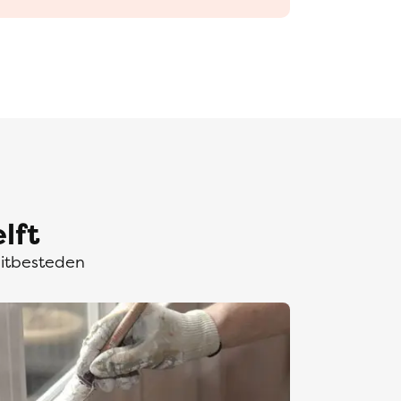
lft
uitbesteden