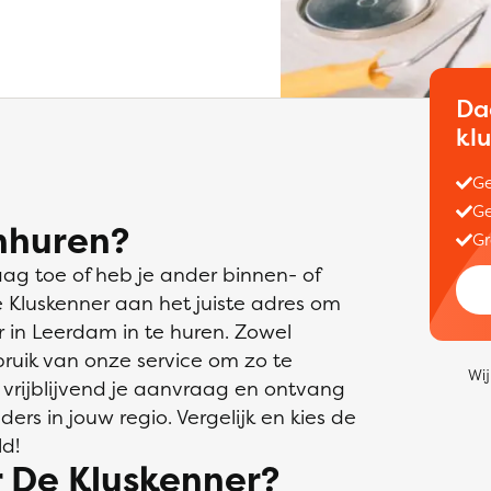
Da
kl
Ge
Ge
nhuren?
Gr
aag toe of heb je ander binnen- of
e Kluskenner aan het juiste adres om
 in Leerdam in te huren. Zowel
bruik van onze service om zo te
Wij
 vrijblijvend je aanvraag en ontvang
ders in jouw regio. Vergelijk en kies de
ld!
 De Kluskenner?