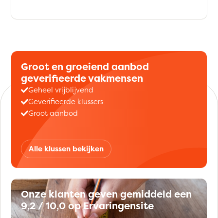
Groot en groeiend aanbod
geverifieerde vakmensen
Geheel vrijblijvend
Geverifieerde klussers
Groot aanbod
Alle klussen bekijken
Onze klanten geven gemiddeld een
9,2 / 10,0 op Ervaringensite