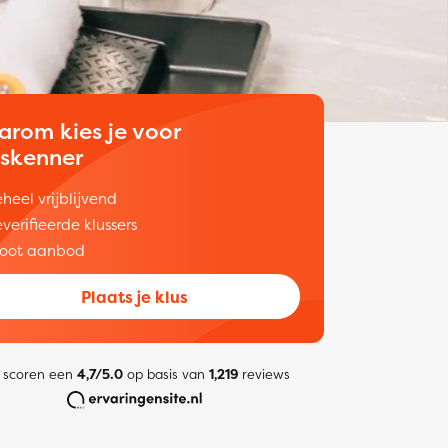
arom kies je voor
uskenner
heel vrijblijvend
verifieerde klussers
oot aanbod
Plaats je klus
 scoren een
4,7/5.0
op basis van
1,219
reviews