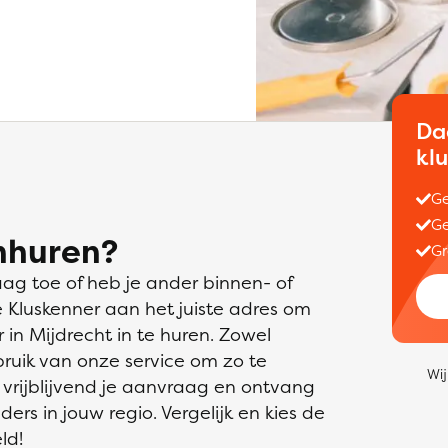
Da
kl
Ge
Ge
nhuren?
Gr
aag toe of heb je ander binnen- of
e Kluskenner aan het juiste adres om
in Mijdrecht in te huren. Zowel
bruik van onze service om zo te
Wij
 vrijblijvend je aanvraag en ontvang
ders in jouw regio. Vergelijk en kies de
ld!