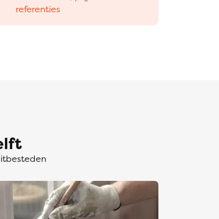
referenties
lft
uitbesteden