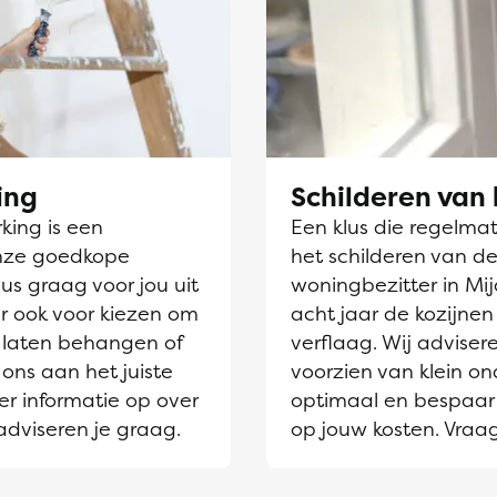
ing
Schilderen van 
ing is een
Een klus die regelmati
nze goedkope
het schilderen van de
us graag voor jou uit
woningbezitter in Mij
r ook voor kiezen om
acht jaar de kozijne
laten behangen of
verflaag. Wij adviser
 ons aan het juiste
voorzien van klein on
er informatie op over
optimaal en bespaar 
adviseren je graag.
op jouw kosten. Vraa