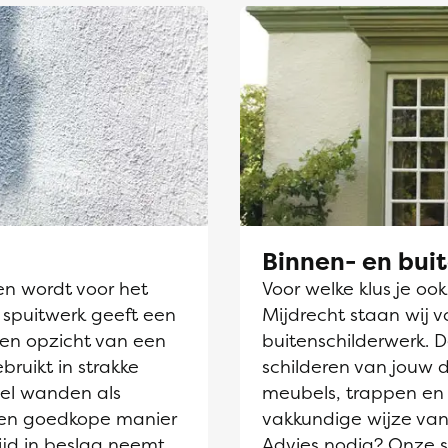
Binnen- en bui
en wordt voor het
Voor welke klus je oo
 spuitwerk geeft een
Mijdrecht staan wij v
ten opzicht van een
buitenschilderwerk. 
ebruikt in strakke
schilderen van jouw 
el wanden als
meubels, trappen en 
 een goedkope manier
vakkundige wijze van
ijd in beslag neemt
Advies nodig? Onze sc