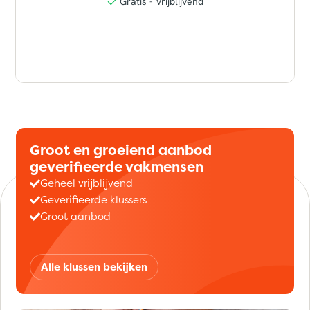
Groot en groeiend aanbod
geverifieerde vakmensen
Geheel vrijblijvend
Geverifieerde klussers
Groot aanbod
Alle klussen bekijken