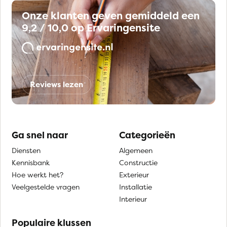
Onze klanten geven gemiddeld een
9,2 / 10,0 op Ervaringensite
Reviews lezen
Ga snel naar
Categorieën
Diensten
Algemeen
Kennisbank
Constructie
Hoe werkt het?
Exterieur
Veelgestelde vragen
Installatie
Interieur
Populaire klussen