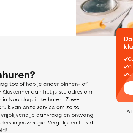
Da
kl
Ge
Ge
nhuren?
Gr
aag toe of heb je ander binnen- of
e Kluskenner aan het juiste adres om
 in Nootdorp in te huren. Zowel
bruik van onze service om zo te
Wij
 vrijblijvend je aanvraag en ontvang
ders in jouw regio. Vergelijk en kies de
ld!