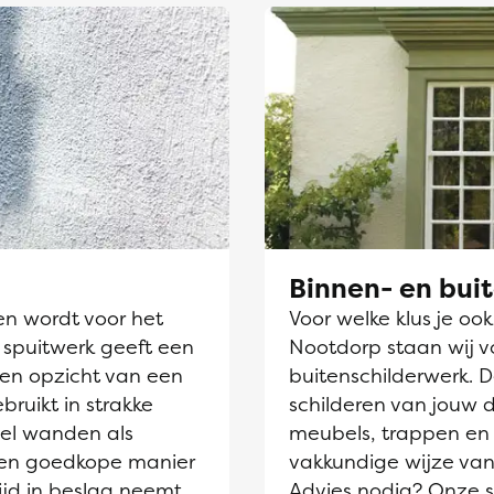
Binnen- en bui
en wordt voor het
Voor welke klus je oo
 spuitwerk geeft een
Nootdorp staan wij vo
ten opzicht van een
buitenschilderwerk. 
ebruikt in strakke
schilderen van jouw 
el wanden als
meubels, trappen en 
 een goedkope manier
vakkundige wijze van
ijd in beslag neemt
Advies nodig? Onze sc