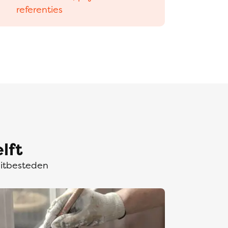
referenties
lft
uitbesteden