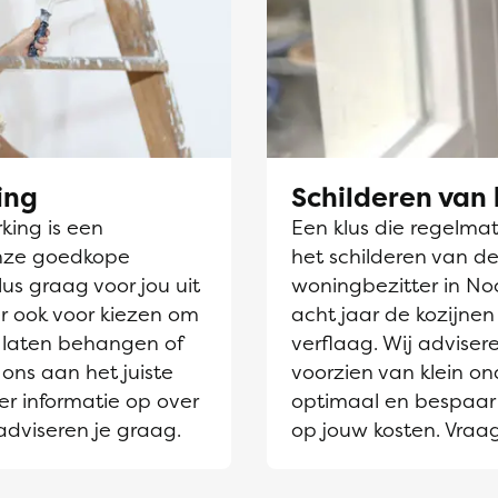
ing
Schilderen van 
ing is een
Een klus die regelmati
nze goedkope
het schilderen van de
us graag voor jou uit
woningbezitter in Noo
r ook voor kiezen om
acht jaar de kozijne
laten behangen of
verflaag. Wij adviser
 ons aan het juiste
voorzien van klein on
er informatie op over
optimaal en bespaar 
adviseren je graag.
op jouw kosten. Vraa