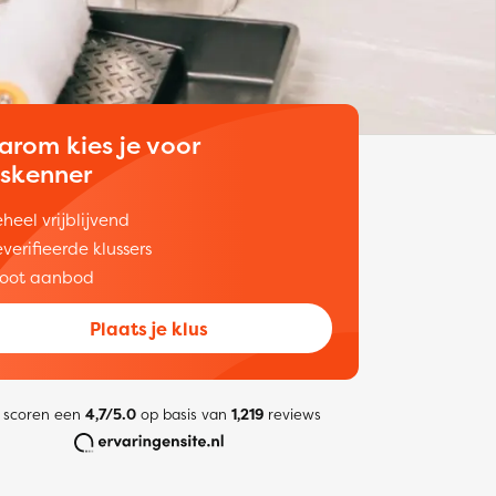
arom kies je voor
uskenner
heel vrijblijvend
verifieerde klussers
oot aanbod
Plaats je klus
 scoren een
4,7/5.0
op basis van
1,219
reviews