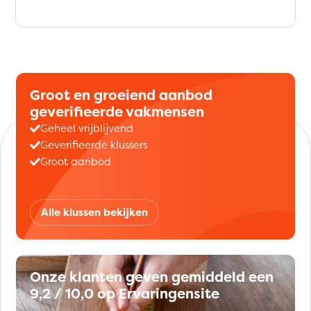
Groot en groeiend aanbod
geverifieerde vakmensen
Geheel vrijblijvend
Geverifieerde klussers
Groot aanbod
Alle klussen bekijken
Onze klanten geven gemiddeld een
9,2 / 10,0 op Ervaringensite