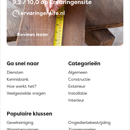
9,2 / 10,0 op Ervaringensite
Reviews lezen
Ga snel naar
Categorieën
Diensten
Algemeen
Kennisbank
Constructie
Hoe werkt het?
Exterieur
Veelgestelde vragen
Installatie
Interieur
Populaire klussen
Gevelreiniging
Ongediertebestrijding
Warmtepompen
Zonnepanelen