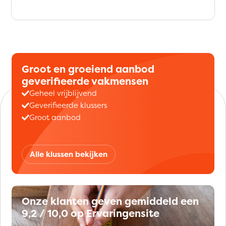
Groot en groeiend aanbod
geverifieerde vakmensen
Geheel vrijblijvend
Geverifieerde klussers
Groot aanbod
Alle klussen bekijken
Onze klanten geven gemiddeld een
9,2 / 10,0 op Ervaringensite