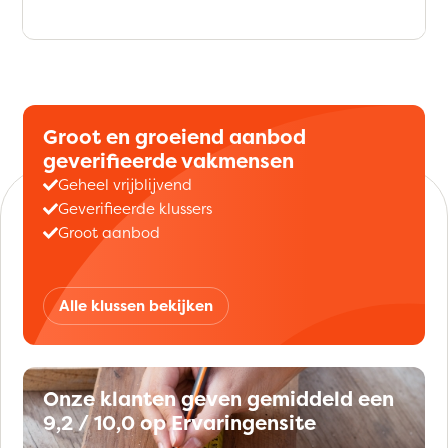
Groot en groeiend aanbod
geverifieerde vakmensen
Geheel vrijblijvend
Geverifieerde klussers
Groot aanbod
Alle klussen bekijken
Onze klanten geven gemiddeld een
9,2 / 10,0 op Ervaringensite