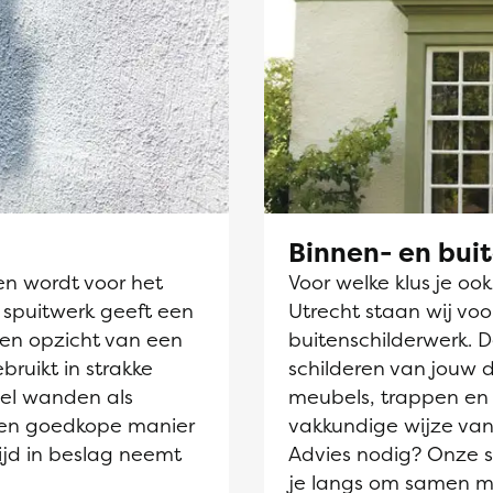
Binnen- en bui
en wordt voor het
Voor welke klus je oo
 spuitwerk geeft een
Utrecht staan wij voo
ten opzicht van een
buitenschilderwerk. 
ebruikt in strakke
schilderen van jouw 
el wanden als
meubels, trappen en 
 een goedkope manier
vakkundige wijze van
ijd in beslag neemt
Advies nodig? Onze sc
je langs om samen m