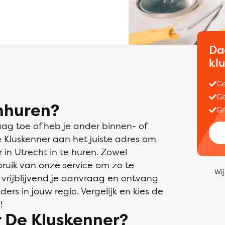
Da
kl
Ge
Ge
nhuren?
Gr
aag toe of heb je ander binnen- of
e Kluskenner aan het juiste adres om
in Utrecht in te huren. Zowel
bruik van onze service om zo te
Wij
 vrijblijvend je aanvraag en ontvang
ders in jouw regio. Vergelijk en kies de
!
 De Kluskenner?