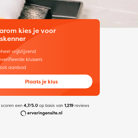
arom kies je voor
uskenner
heel vrijblijvend
verifieerde klussers
oot aanbod
Plaats je klus
 scoren een
4,7/5.0
op basis van
1,219
reviews