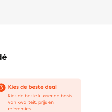
dé
Kies de beste deal
3
Kies de beste klusser op basis
van kwaliteit, prijs en
referenties