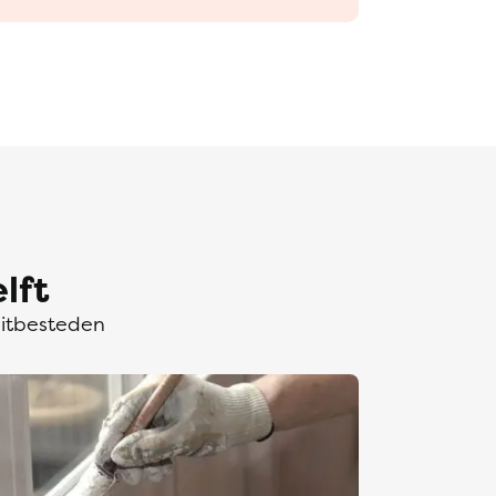
lft
uitbesteden