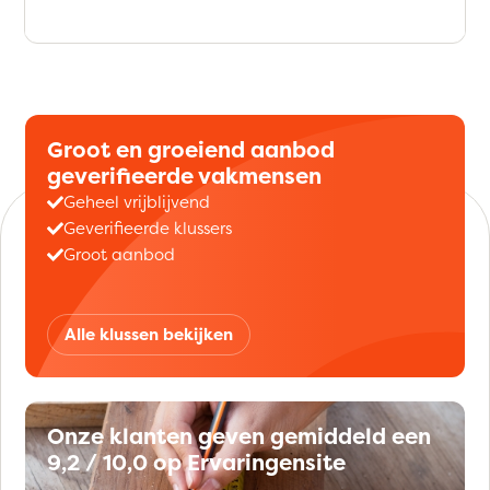
Groot en groeiend aanbod
geverifieerde vakmensen
Geheel vrijblijvend
Geverifieerde klussers
Groot aanbod
Alle klussen bekijken
Onze klanten geven gemiddeld een
9,2 / 10,0 op Ervaringensite