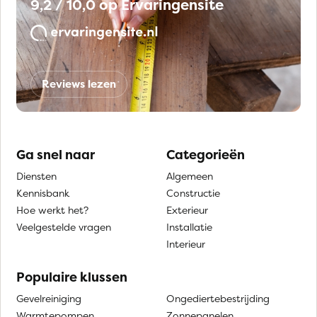
9,2 / 10,0 op Ervaringensite
Reviews lezen
Ga snel naar
Categorieën
Diensten
Algemeen
Kennisbank
Constructie
Hoe werkt het?
Exterieur
Veelgestelde vragen
Installatie
Interieur
Populaire klussen
Gevelreiniging
Ongediertebestrijding
Warmtepompen
Zonnepanelen