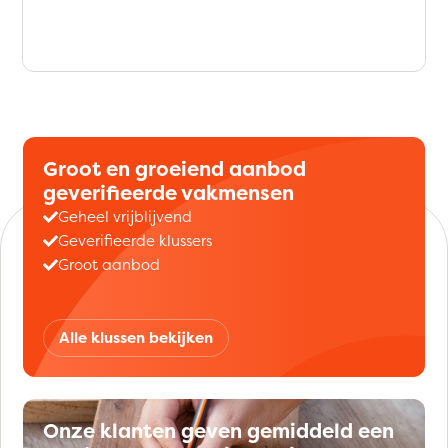
Groot en groeiend aanbod
geverifieerde vakmensen
Geheel vrijblijvend
Geverifieerde klussers
Groot aanbod
Alle klussen bekijken
Onze klanten geven gemiddeld een