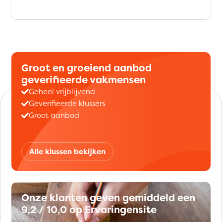
Groot en groeiend aanbod
geverifieerde vakmensen
Geheel vrijblijvend
Geverifieerde klussers
Groot aanbod
Alle klussen bekijken
Onze klanten geven gemiddeld een
9,2 / 10,0 op Ervaringensite