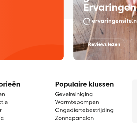
Ervaringen
Reviews lezen
orieën
Populaire klussen
en
Gevelreiniging
tie
Warmtepompen
r
Ongediertebestrijding
ie
Zonnepanelen