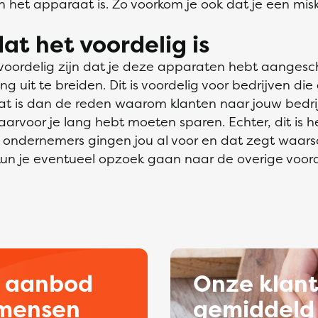
n het apparaat is. Zo voorkom je ook dat je een m
dat het voordelig is
voordelig zijn dat je deze apparaten hebt aangesch
ng uit te breiden. Dit is voordelig voor bedrijven di
at is dan de reden waarom klanten naar jouw bedrij
arvoor je lang hebt moeten sparen. Echter, dit is h
ondernemers gingen jou al voor en dat zegt waarsch
 kun je eventueel opzoek gaan naar de overige voor
d aanbod
Onze klan
kmensen
gemiddeld 