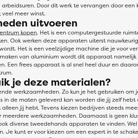
 arbeidsuren. Door dit werk te vervangen door een k
 veel meer winst.
eden uitvoeren
centrum kopen
. Het is een computergestuurde ruimt
ken. Ook werken deze apparaten uiterst nauwkeurig
dt. Het is een veelzijdige machine die je voor v
 maken van aluminium wordt dit apparaat namelijk v
. Een frees apparaat is al snel heel duur en daar
trum.
ik je deze materialen?
llende werkzaamheden. Zo kun je het gebruiken om j
ies in de maten geleverd kan worden die jij zelf he
 alleen jij hebt. Tevens kiezen bedrijven steeds mee
oor meerdere werkzaamheden. Daarnaast is geen kl
 ook diverse tweedehands apparaten te vinden. Wel m
jn. Je kunt er voor kiezen om een expert in te scha