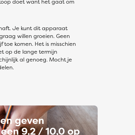
iskoop doet want het gaat om
aft. Je kunt dit apparaat
e graag willen groeien. Geen
f toe komen. Het is misschien
et op de lange termijn
ijnlijk al genoeg. Mocht je
delen.
ten geven
een 9,2 / 10,0 op