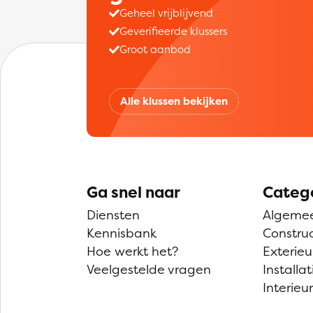
Geheel vrijblijvend
Geverifieerde klussers
Groot aanbod
Alle klussen bekijken
Ga snel naar
Categ
Diensten
Algeme
Kennisbank
Construc
Hoe werkt het?
Exterieu
Veelgestelde vragen
Installat
Interieur