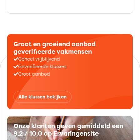
Groot en groeiend aanbod
geverifieerde vakmensen
Geheel vrijblijvend
Geverifieerde klussers
Groot aanbod
Alle klussen bekijken
Onze klanten geven gemiddeld een
9,2 / 10,0 op Ervaringensite