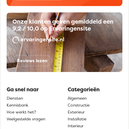
Onze klanten geven gemiddeld een
9,2 / 10,0 op Ervaringensite
Reviews lezen
Ga snel naar
Categorieën
Diensten
Algemeen
Kennisbank
Constructie
Hoe werkt het?
Exterieur
Veelgestelde vragen
Installatie
Interieur