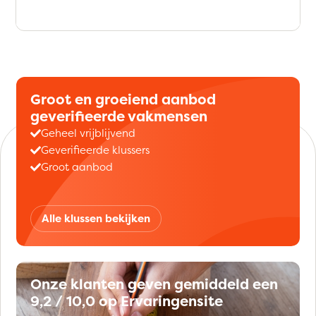
Groot en groeiend aanbod
geverifieerde vakmensen
Geheel vrijblijvend
Geverifieerde klussers
Groot aanbod
Alle klussen bekijken
Onze klanten geven gemiddeld een
9,2 / 10,0 op Ervaringensite