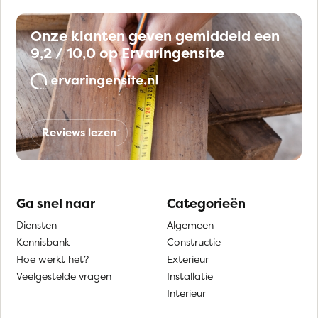
Onze klanten geven gemiddeld een
9,2 / 10,0 op Ervaringensite
Reviews lezen
Ga snel naar
Categorieën
Diensten
Algemeen
Kennisbank
Constructie
Hoe werkt het?
Exterieur
Veelgestelde vragen
Installatie
Interieur