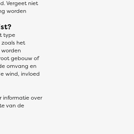
d. Vergeet niet
ing worden
ist?
et type
zoals het
n worden
 groot gebouw of
 de omvang en
e wind, invloed
r informatie over
te van de