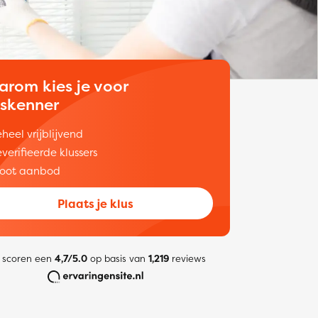
arom kies je voor
uskenner
heel vrijblijvend
verifieerde klussers
oot aanbod
Plaats je klus
 scoren een
4,7/5.0
op basis van
1,219
reviews