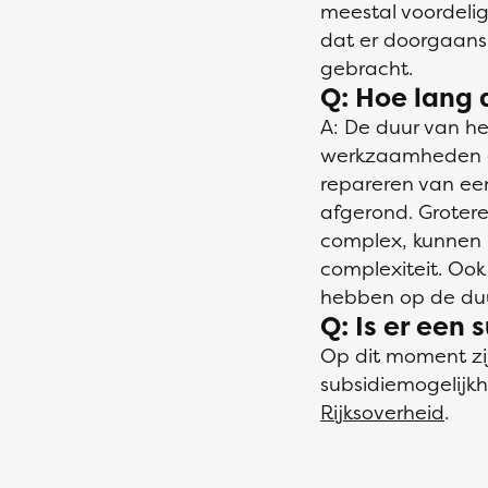
meestal voordelig
dat er doorgaans 
gebracht.
Q: Hoe lang 
A: De duur van het
werkzaamheden e
repareren van ee
afgerond. Grotere 
complex, kunnen 
complexiteit. Oo
hebben op de duu
Q: Is er een 
Op dit moment zij
subsidiemogelijk
Rijksoverheid
.