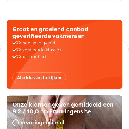
Groot en groeiend aanbod
geverifieerde vakmensen
Geheel vrijblijvend
Geverifieerde klussers
Groot aanbod
Alle klussen bekijken
Onze klanten geven gemiddeld een
9,2 / 10,0 op Ervaringensite