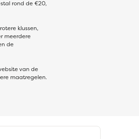
estal rond de €20,
rotere klussen,
ter meerdere
en de
website van de
dere maatregelen.