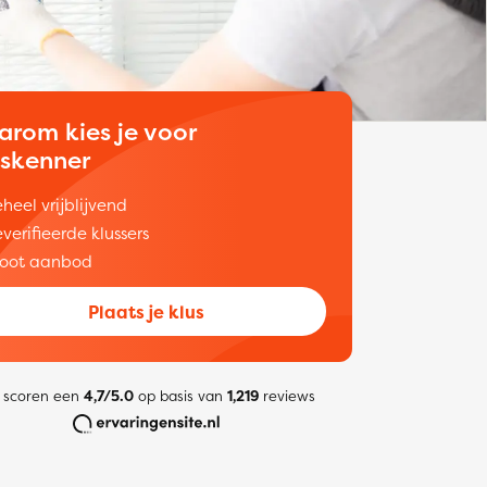
arom kies je voor
uskenner
heel vrijblijvend
verifieerde klussers
oot aanbod
Plaats je klus
 scoren een
4,7/5.0
op basis van
1,219
reviews