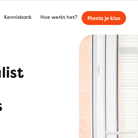
Kennisbank
Hoe werkt het?
Plaats je klus
list
s