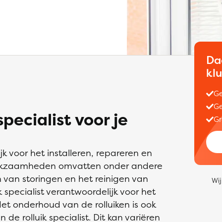
Da
kl
Ge
Ge
pecialist voor je
Gr
jk voor het installeren, repareren en
erkzaamheden omvatten onder andere
n van storingen en het reinigen van
Wij
ik specialist verantwoordelijk voor het
et onderhoud van de rolluiken is ook
de rolluik specialist. Dit kan variëren