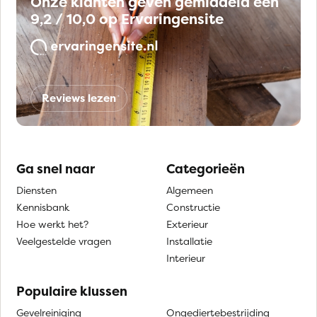
Onze klanten geven gemiddeld een
9,2 / 10,0 op Ervaringensite
Reviews lezen
Ga snel naar
Categorieën
Diensten
Algemeen
Kennisbank
Constructie
Hoe werkt het?
Exterieur
Veelgestelde vragen
Installatie
Interieur
Populaire klussen
Gevelreiniging
Ongediertebestrijding