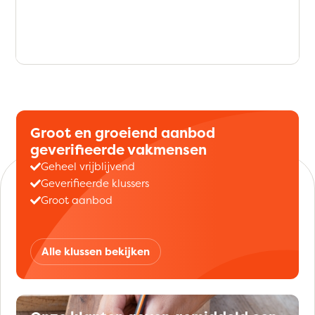
Groot en groeiend aanbod
geverifieerde vakmensen
Geheel vrijblijvend
Geverifieerde klussers
Groot aanbod
Alle klussen bekijken