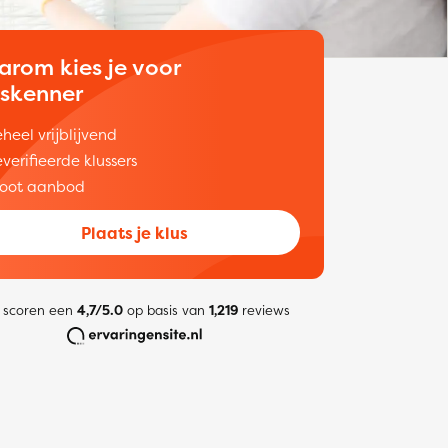
arom kies je voor
uskenner
heel vrijblijvend
verifieerde klussers
oot aanbod
Plaats je klus
 scoren een
4,7/5.0
op basis van
1,219
reviews