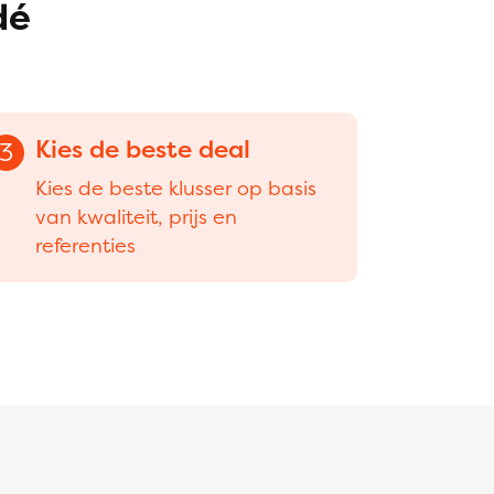
dé
Kies de beste deal
3
Kies de beste klusser op basis
van kwaliteit, prijs en
referenties