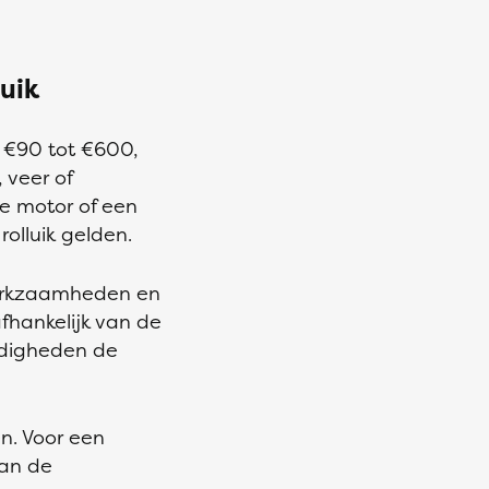
luik
n €90 tot €600,
 veer of
e motor of een
rolluik gelden.
 werkzaamheden en
fhankelijk van de
ndigheden de
en. Voor een
van de