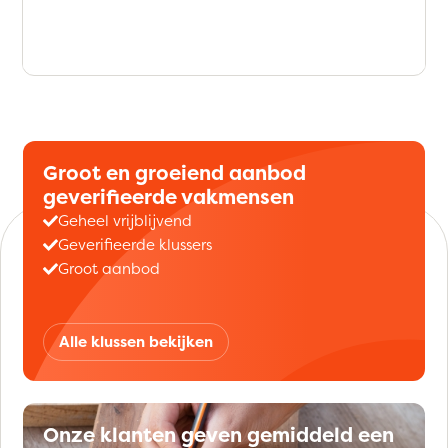
Groot en groeiend aanbod
geverifieerde vakmensen
Geheel vrijblijvend
Geverifieerde klussers
Groot aanbod
Alle klussen bekijken
Onze klanten geven gemiddeld een