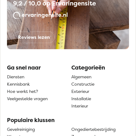
9,2 / 10,0 op Ervaringensite
Reviews lezen
Ga snel naar
Categorieën
Diensten
Algemeen
Kennisbank
Constructie
Hoe werkt het?
Exterieur
Veelgestelde vragen
Installatie
Interieur
Populaire klussen
Gevelreiniging
Ongediertebestrijding