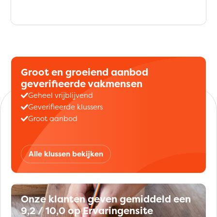
Groot en groeiend aanbod
geverifieerde vakmensen
Geheel vrijblijvend
Geverifieerde klussers
Groot aanbod
Alle klussen bekijken
Onze klanten geven gemiddeld een
9,2 / 10,0 op Ervaringensite