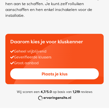
hen aan te schaffen. Je kunt zelf rolluiken
aanschaffen en hen enkel inschakelen voor de
installatie.
Daarom kies je voor kluskenner
Geheel vrijblijvend
Geverifieerde klussers
Groot aanbod
Plaats je klus
Wij scoren een
4,7/5.0
op basis van
1,219
reviews