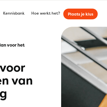
Kennisbank
Hoe werkt het?
Plaats je klus
an voor het
voor
en van
ng