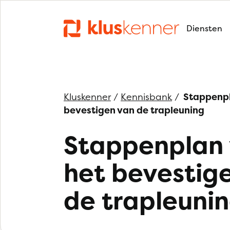
Diensten
Kluskenner
/
Kennisbank
/
Stappenpl
bevestigen van de trapleuning
Stappenplan 
het bevestig
de trapleuni