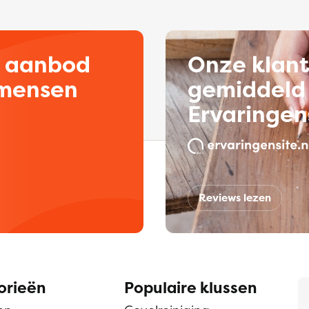
d aanbod
Onze klan
kmensen
gemiddeld 
Ervaringen
Reviews lezen
orieën
Populaire klussen