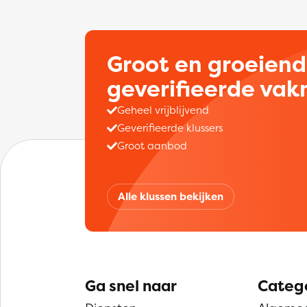
Groot en groeien
geverifieerde va
Geheel vrijblijvend
Geverifieerde klussers
Groot aanbod
Alle klussen bekijken
Ga snel naar
Categ