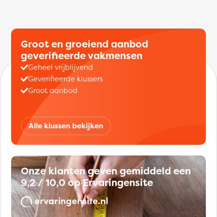
Groot en groeiend aanbod
geverifieerde vakmensen
Geheel vrijblijvend
Geverifieerde klussers
Groot aanbod
Alle klussen bekijken
Onze klanten geven gemiddeld een
9,2 / 10,0 op Ervaringensite