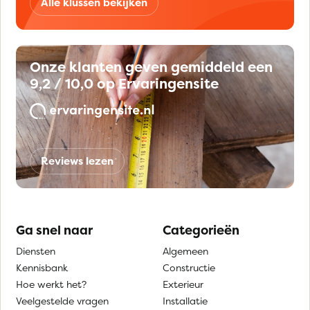
Alle klussen bekijken
Onze klanten geven gemiddeld een
9,2 / 10,0 op Ervaringensite
Reviews lezen
Ga snel naar
Categorieën
Diensten
Algemeen
Kennisbank
Constructie
Hoe werkt het?
Exterieur
Veelgestelde vragen
Installatie