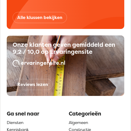
Alle klussen bekijken
Onze klanten geven gemiddeld een
9,2 / 10,0 op Ervaringensite
Reviews lezen
Ga snel naar
Categorieën
Diensten
Algemeen
Kennisbank
Constructie