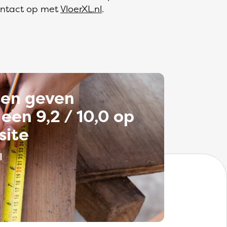
contact op met
VloerXL.nl
.
ten geven
een 9,2 / 10,0 op
site