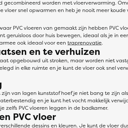
ed gecombineerd worden met vloerverwarming. Om
 vloer snel opwarmen en heb je nooit meer koude 
l waar PVC vloeren van gemaakt zijn hebben PVC v
nt geruisloos door huis bewegen, ideaal als je in e
aarmee ook ideaal voor een
traprenovatie
.
aatsen en te verhuizen
inaat opgebouwd uit stroken, maar worden niet vas
elegd in elke ruimte en je kunt de vloer ook snel ve
g
n van lagen kunststof hoef je niet bang te zijn als
waterbestendig en je kunt het vocht makkelijk verwi
e zelfs PVC vloeren leggen in de badkamer.
en PVC vloer
n verschillende dessins en kleuren. Je kunt de vloe