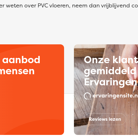
 meer weten over PVC vloeren, neem dan vrijblijvend 
d aanbod
Onze klan
kmensen
gemiddeld 
Ervaringen
Reviews lezen