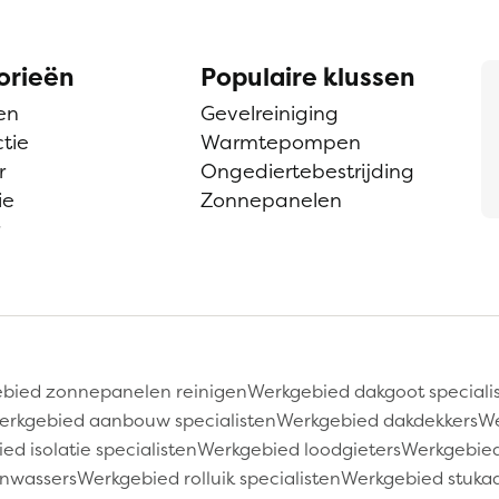
orieën
Populaire klussen
en
Gevelreiniging
tie
Warmtepompen
r
Ongediertebestrijding
ie
Zonnepanelen
bied zonnepanelen reinigen
Werkgebied dakgoot speciali
erkgebied aanbouw specialisten
Werkgebied dakdekkers
We
ed isolatie specialisten
Werkgebied loodgieters
Werkgebied
nwassers
Werkgebied rolluik specialisten
Werkgebied stuka