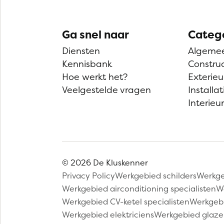
Ga snel naar
Categ
Diensten
Algeme
Kennisbank
Construc
Hoe werkt het?
Exterieu
Veelgestelde vragen
Installat
Interieur
© 2026 De Kluskenner
Privacy Policy
Werkgebied schilders
Werkge
Werkgebied airconditioning specialisten
W
Werkgebied CV-ketel specialisten
Werkgebi
Werkgebied elektriciens
Werkgebied glaze