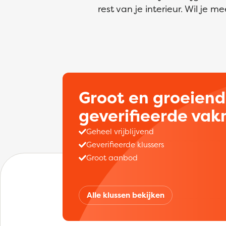
rest van je interieur. Wil je
Groot en groeien
geverifieerde va
Geheel vrijblijvend
Geverifieerde klussers
Groot aanbod
Alle klussen bekijken