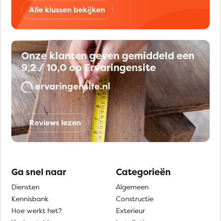
Alle klussen bekijken
Onze klanten geven gemiddeld een
9,2 / 10,0 op Ervaringensite
Reviews lezen
Ga snel naar
Categorieën
Diensten
Algemeen
Kennisbank
Constructie
Hoe werkt het?
Exterieur