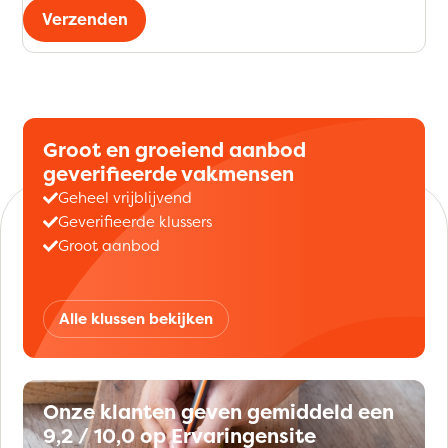
Verzenden
Groot en groeiend aanbod
geverifieerde vakmensen
Geheel vrijblijvend
Geverifieerde klussers
Groot aanbod
Alle klussen bekijken
Onze klanten geven gemiddeld een
9,2 / 10,0 op Ervaringensite