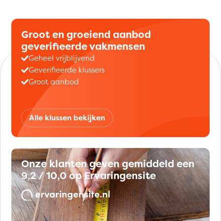
Groot en groeiend aanbod
geverifieerde vakmensen
Geheel vrijblijvend
Geverifieerde klussers
Groot aanbod
Alle klussen bekijken
Onze klanten geven gemiddeld een
9,2 / 10,0 op Ervaringensite