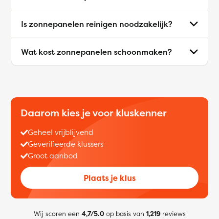
Is zonnepanelen reinigen noodzakelijk?
Wat kost zonnepanelen schoonmaken?
Daarom kies je voor kluskenner
Geheel vrijblijvend
Geverifieerde klussers
Groot aanbod
Plaats je klus
Wij scoren een
4,7/5.0
op basis van
1,219
reviews