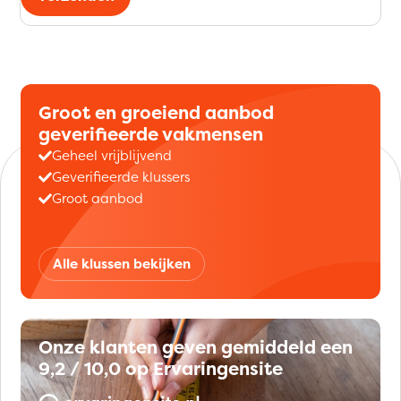
Groot en groeiend aanbod
geverifieerde vakmensen
Geheel vrijblijvend
Geverifieerde klussers
Groot aanbod
Alle klussen bekijken
Onze klanten geven gemiddeld een
9,2 / 10,0 op Ervaringensite