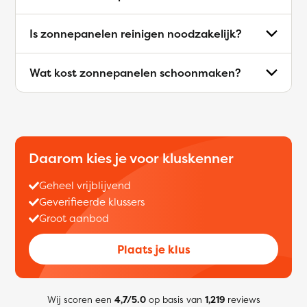
Is zonnepanelen reinigen noodzakelijk?
Wat kost zonnepanelen schoonmaken?
Daarom kies je voor kluskenner
Geheel vrijblijvend
Geverifieerde klussers
Groot aanbod
Plaats je klus
Wij scoren een
4,7/5.0
op basis van
1,219
reviews