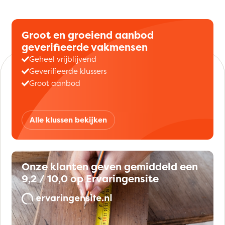
Groot en groeiend aanbod
geverifieerde vakmensen
Geheel vrijblijvend
Geverifieerde klussers
Groot aanbod
Alle klussen bekijken
Onze klanten geven gemiddeld een
9,2 / 10,0 op Ervaringensite