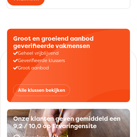
Groot en groeiend aanbod
geverifieerde vakmensen
Geheel vrijblijvend
Geverifieerde klussers
Groot aanbod
Alle klussen bekijken
Onze klanten geven gemiddeld een
9,2 / 10,0 op Ervaringensite