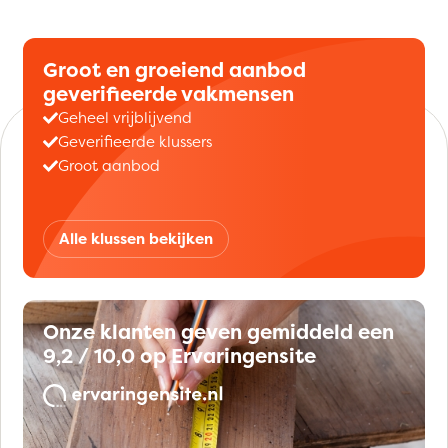
Groot en groeiend aanbod
geverifieerde vakmensen
Geheel vrijblijvend
Geverifieerde klussers
Groot aanbod
Alle klussen bekijken
Onze klanten geven gemiddeld een
9,2 / 10,0 op Ervaringensite