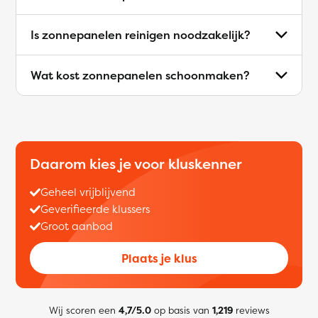
Is zonnepanelen reinigen noodzakelijk?
Wat kost zonnepanelen schoonmaken?
Daarom kies je voor kluskenner
Geheel vrijblijvend
Geverifieerde klussers
Groot aanbod
Plaats je klus
Wij scoren een
4,7/5.0
op basis van
1,219
reviews