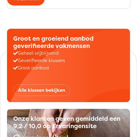
Groot en groeiend aanbod
geverifieerde vakmensen
Geheel vrijblijvend
Geverifieerde klussers
Groot aanbod
Alle klussen bekijken
Onze klanten geven gemiddeld een
9,2 / 10,0 op Ervaringensite