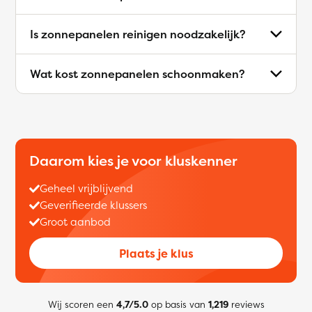
Is zonnepanelen reinigen noodzakelijk?
Wat kost zonnepanelen schoonmaken?
Daarom kies je voor kluskenner
Geheel vrijblijvend
Geverifieerde klussers
Groot aanbod
Plaats je klus
Wij scoren een
4,7/5.0
op basis van
1,219
reviews