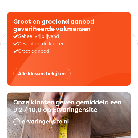
Groot en groeiend aanbod
geverifieerde vakmensen
Geheel vrijblijvend
Geverifieerde klussers
Groot aanbod
Alle klussen bekijken
Onze klanten geven gemiddeld een
9,2 / 10,0 op Ervaringensite