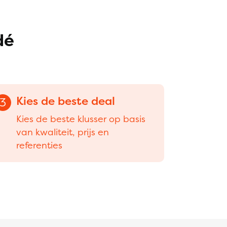
dé
Kies de beste deal
3
Kies de beste klusser op basis
van kwaliteit, prijs en
referenties