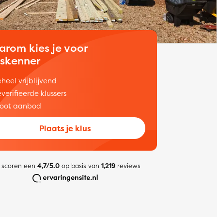
arom kies je voor
uskenner
heel vrijblijvend
verifieerde klussers
oot aanbod
Plaats je klus
 scoren een
4,7/5.0
op basis van
1,219
reviews