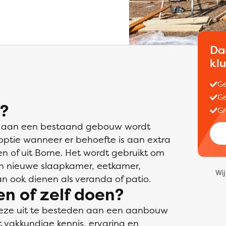
Da
kl
Ge
Ge
?
Gr
ie aan een bestaand gebouw wordt
optie wanneer er behoefte is aan extra
en of uit Borne. Het wordt gebruikt om
en nieuwe slaapkamer, eetkamer,
Wij
n ook dienen als veranda of patio.
n of zelf doen?
eze uit te besteden aan een aanbouw
ot vakkundige kennis, ervaring en