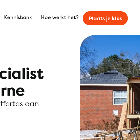
Kennisbank
Hoe werkt het?
Plaats je klus
ialist
orne
offertes aan