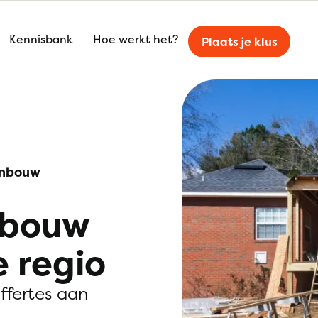
Kennisbank
Hoe werkt het?
Plaats je klus
nbouw
nbouw
e regio
offertes aan