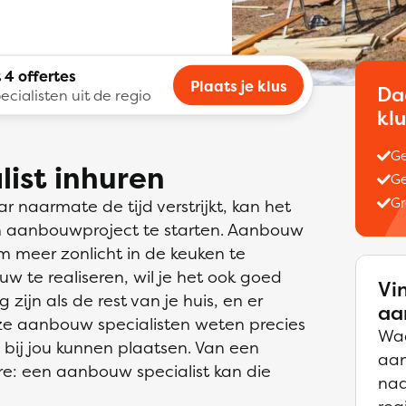
 4 offertes
Plaats je klus
Da
ecialisten uit de regio
kl
Ge
ist inhuren
Ge
Gr
r naarmate de tijd verstrijkt, kan het
en aanbouwproject te starten. Aanbouw
m meer zonlicht in de keuken te
uw te realiseren, wil je het ook goed
Vi
ijn als de rest van je huis, en er
aa
Onze aanbouw specialisten weten precies
Waa
 bij jou kunnen plaatsen. Van een
aan
e: een aanbouw specialist kan die
naa