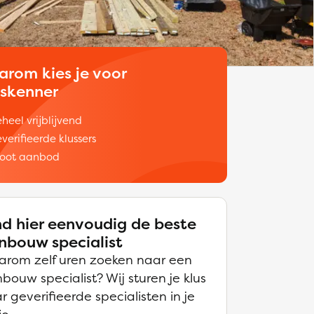
arom kies je voor
uskenner
heel vrijblijvend
verifieerde klussers
oot aanbod
nd hier eenvoudig de beste
nbouw specialist
rom zelf uren zoeken naar een
bouw specialist? Wij sturen je klus
r geverifieerde specialisten in je