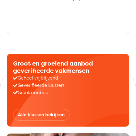
Groot en groeiend aanbod
geverifieerde vakmensen
Geheel vrijblijvend
Geverifieerde klussers
Groot aanbod
Alle klussen bekijken