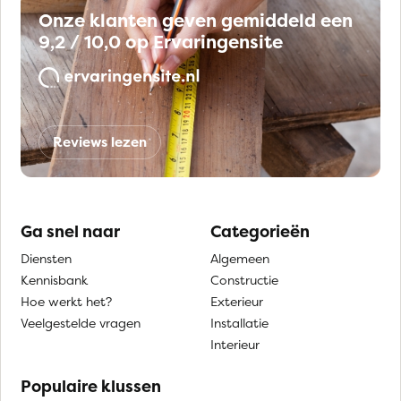
Onze klanten geven gemiddeld een
9,2 / 10,0 op Ervaringensite
Reviews lezen
Ga snel naar
Categorieën
Diensten
Algemeen
Kennisbank
Constructie
Hoe werkt het?
Exterieur
Veelgestelde vragen
Installatie
Interieur
Populaire klussen